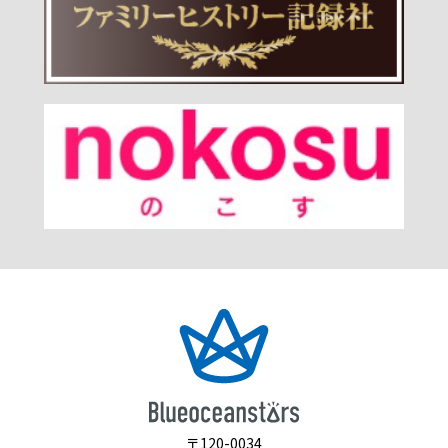
〒120-0034